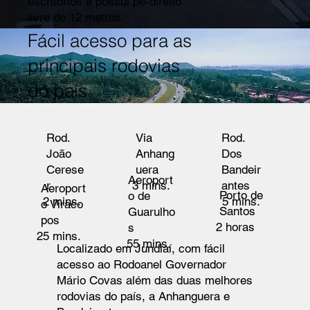
escritórios e possui pé-direito
livre de 12 metros.
Fácil acesso para as
principais rodovias
do país
Rod.
Via
Rod.
João
Anhang
Dos
Cerese
uera
Bandeir
Aeroport
3 mins.
r
antes
Aeroport
Porto de
o de
2 mins.
5 mins.
o Viraco
Santos
Guarulho
pos
2 horas
s
25 mins.
55 mins.
Localizado em Jundiaí, com fácil
acesso ao Rodoanel Governador
Mário Covas além das duas melhores
rodovias do país, a Anhanguera e