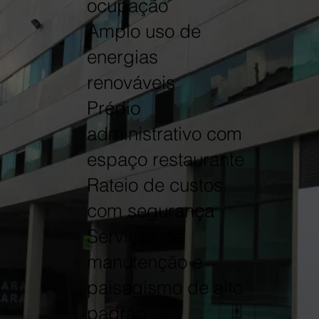
ocupação
Amplo uso de
energias
renováveis
Prédio
administrativo com
espaço restaurante
Rateio de custos
com segurança
Serviços de
manutenção e
paisagismo de alto
padrão