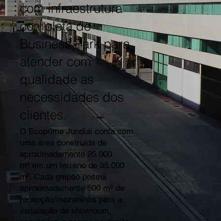
com infraestrutura
completa de
Business Park para
atender com
qualidade as
necessidades dos
clientes.
O Ecoprime Jundiaí conta com
uma área construída de
aproximadamente 26.000
m² em um terreno de 35.000
m². Cada galpão possui
aproximadamente 500 m² de
recepção/mezaninos para a
instalação de showroom,